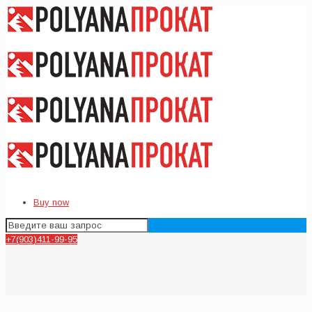
Buy now
+7(903)411-99-95